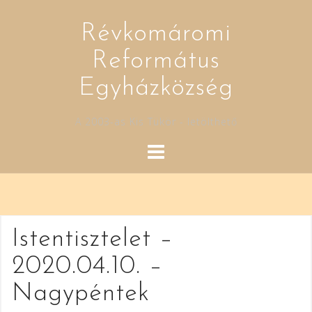
Skip
to
Révkomáromi
content
Református
Egyházközség
A 2003-as Kis Tükör - letölthető
Istentisztelet –
2020.04.10. –
Nagypéntek