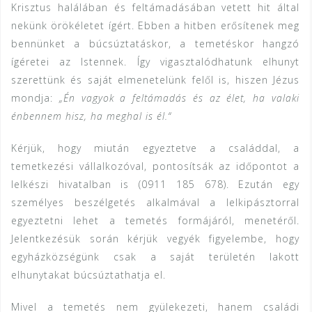
Krisztus halálában és feltámadásában vetett hit által
nekünk örökéletet ígért. Ebben a hitben erősítenek meg
bennünket a búcsúztatáskor, a temetéskor hangzó
ígéretei az Istennek. Így vigasztalódhatunk elhunyt
szerettünk és saját elmenetelünk felől is, hiszen Jézus
mondja:
„Én vagyok a feltámadás és az élet, ha valaki
énbennem hisz, ha meghal is él.“
Kérjük, hogy miután egyeztetve a családdal, a
temetkezési vállalkozóval, pontosítsák az időpontot a
lelkészi hivatalban is (0911 185 678). Ezután egy
személyes beszélgetés alkalmával a lelkipásztorral
egyeztetni lehet a temetés formájáról, menetéről.
Jelentkezésük során kérjük vegyék figyelembe, hogy
egyházközségünk csak a saját területén lakott
elhunytakat búcsúztathatja el.
Mivel a temetés nem gyülekezeti, hanem családi