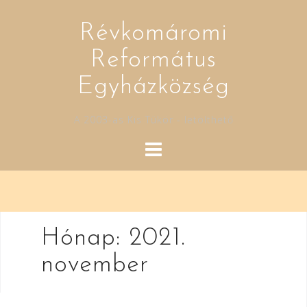
Skip
to
Révkomáromi
content
Református
Egyházközség
A 2003-as Kis Tükör - letölthető
Hónap:
2021.
november