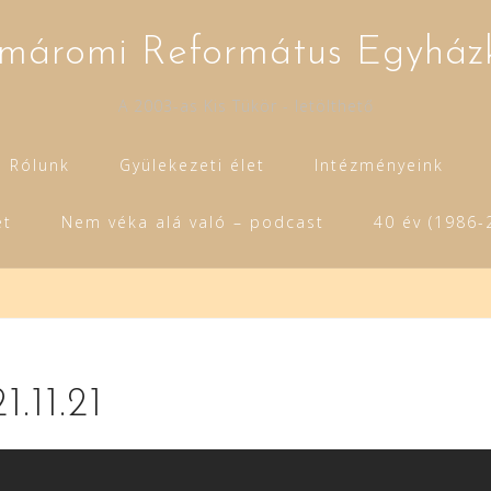
máromi Református Egyház
A 2003-as Kis Tükör - letölthető
Rólunk
Gyülekezeti élet
Intézményeink
et
Nem véka alá való – podcast
40 év (1986-
1.11.21