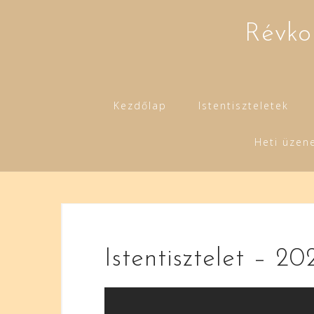
Skip
to
Révko
content
Kezdőlap
Istentiszteletek
Heti üzen
Istentisztelet – 202