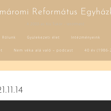
máromi Református Egyház
A 2003-as Kis Tükör - letölthető
Rólunk
Gyülekezeti élet
Intézményeink
et
Nem véka alá való – podcast
40 év (1986-
1.11.14