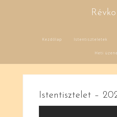
Skip
to
Révko
content
Kezdőlap
Istentiszteletek
Heti üzen
Istentisztelet – 202