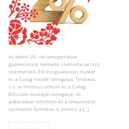
Az adónk 2%- val támogathatjuk
gyülekezetünk harmadik szektorba tartozó
intézményeit: Élő Víz (gyülekezeti munkát
és a Csillag óvodát támogatja), Timóteus
n.o. (a Timóteus otthont és a Csillag
Bölcsőde munkáját támogatja). Az
alábbiakban letölthető és a templomból
nyomtatott formában is elvihető a […]