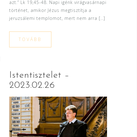
azt.” Lk 19,45-48. Napi igénk virágvasárnapi
történet, amikor Jézus megtisztítja a
jeruzsálemi templomot, mert nem arra […]
TOVÁBB
Istentisztelet –
2023.02.26