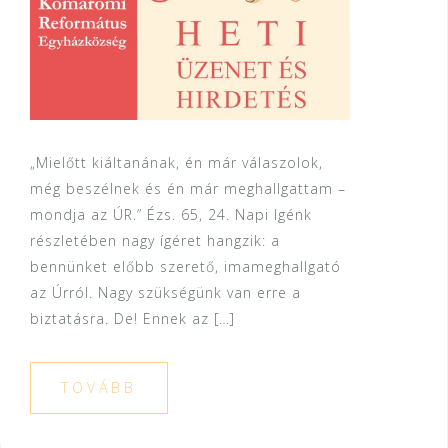
„Mielőtt kiáltanának, én már válaszolok,
még beszélnek és én már meghallgattam –
mondja az ÚR.” Ézs. 65, 24. Napi Igénk
részletében nagy ígéret hangzik: a
bennünket előbb szerető, imameghallgató
az Úrról. Nagy szükségünk van erre a
biztatásra. De! Ennek az […]
TOVÁBB