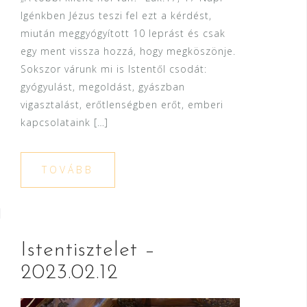
Igénkben Jézus teszi fel ezt a kérdést,
miután meggyógyított 10 leprást és csak
egy ment vissza hozzá, hogy megköszönje.
Sokszor várunk mi is Istentől csodát:
gyógyulást, megoldást, gyászban
vigasztalást, erőtlenségben erőt, emberi
kapcsolataink […]
TOVÁBB
Istentisztelet –
2023.02.12