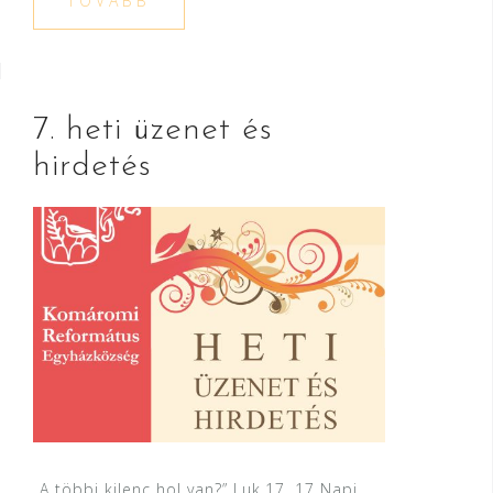
TOVÁBB
7. heti üzenet és
hirdetés
„A többi kilenc hol van?” Luk.17, 17 Napi