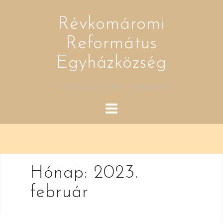
Skip
to
Révkomáromi
content
Református
Egyházközség
A 2003-as Kis Tükör - letölthető
Hónap:
2023.
február