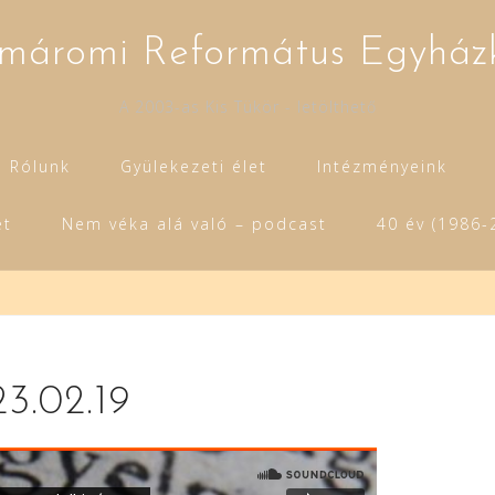
máromi Református Egyház
A 2003-as Kis Tükör - letölthető
Rólunk
Gyülekezeti élet
Intézményeink
et
Nem véka alá való – podcast
40 év (1986-
23.02.19