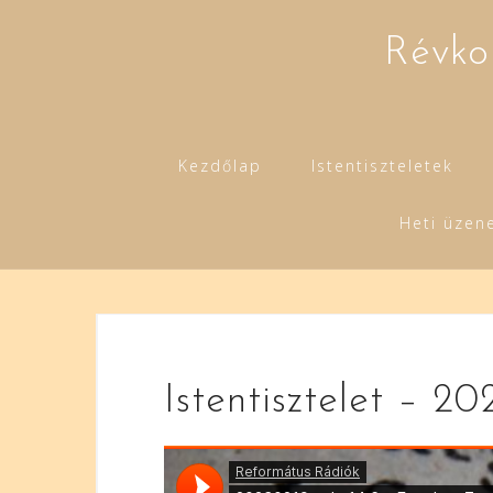
Skip
to
Révko
content
Kezdőlap
Istentiszteletek
Heti üzen
Istentisztelet – 20