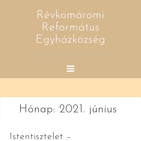
Skip
to
Révkomáromi
content
Református
Egyházközség
A 2003-as Kis Tükör - letölthető
Hónap:
2021. június
Istentisztelet –