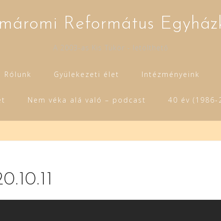
máromi Református Egyház
A 2003-as Kis Tükör - letölthető
Rólunk
Gyülekezeti élet
Intézményeink
et
Nem véka alá való – podcast
40 év (1986-
20.10.11