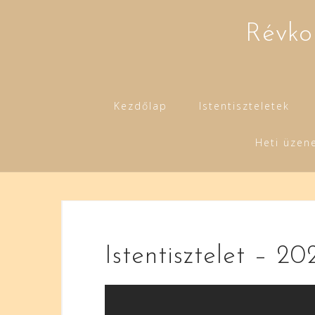
Skip
to
Révko
content
Kezdőlap
Istentiszteletek
Heti üzen
Istentisztelet – 20