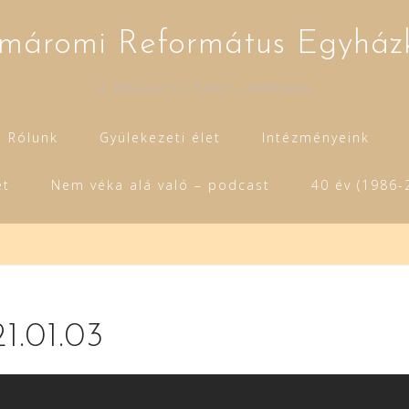
máromi Református Egyház
A 2003-as Kis Tükör - letölthető
Rólunk
Gyülekezeti élet
Intézményeink
et
Nem véka alá való – podcast
40 év (1986-
21.01.03