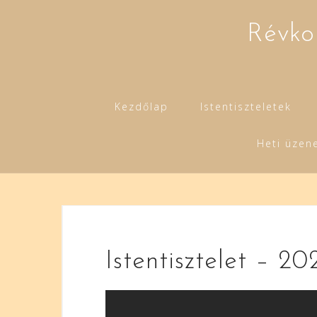
Skip
to
Révko
content
Kezdőlap
Istentiszteletek
Heti üzen
Istentisztelet – 20