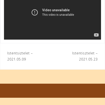
Bejegyzés
Istentsiztelet –
Istentisztelet –
2021.05.09
2021.05.23
navigáció