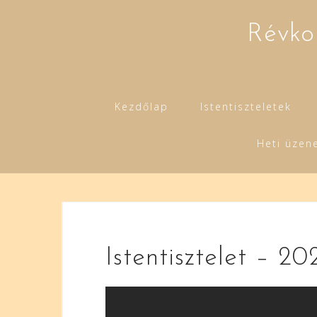
Skip
to
Révko
content
Kezdőlap
Istentiszteletek
Heti üzen
Istentisztelet – 20