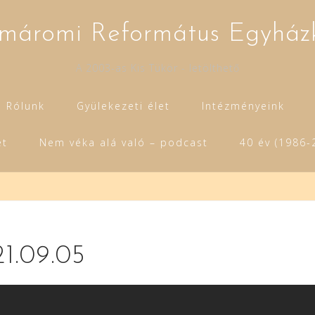
máromi Református Egyház
A 2003-as Kis Tükör - letölthető
Rólunk
Gyülekezeti élet
Intézményeink
et
Nem véka alá való – podcast
40 év (1986-
21.09.05