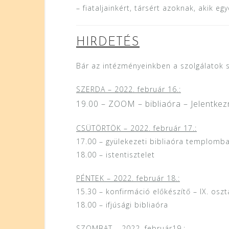
– fiataljainkért, társért azoknak, akik e
HIRDETÉS
Bár az intézményeinkben a szolgálatok s
SZERDA – 2022. február 16.:
1
9.00 – ZOOM – bibliaóra – Jelentkez
CSÜTÖRTÖK – 2022. február 17.:
17.00 – gyülekezeti bibliaóra templomb
18.00 – istentisztelet
PÉNTEK – 2022. február 18.:
15.30 – konfirmáció előkészítő – IX. osz
18.00 – ifjúsági bibliaóra
SZOMBAT – 2022. február19.: