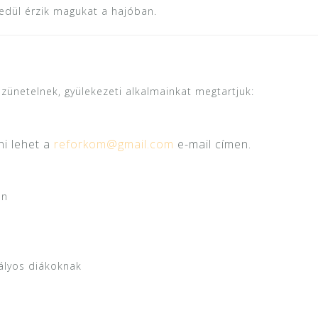
gyedül érzik magukat a hajóban.
zünetelnek, gyülekezeti alkalmainkat megtartjuk:
ni lehet a
reforkom@gmail.com
e-mail címen.
an
tályos diákoknak