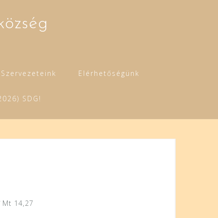
község
Szervezeteink
Elérhetőségünk
2026) SDG!
”
Mt 14,27