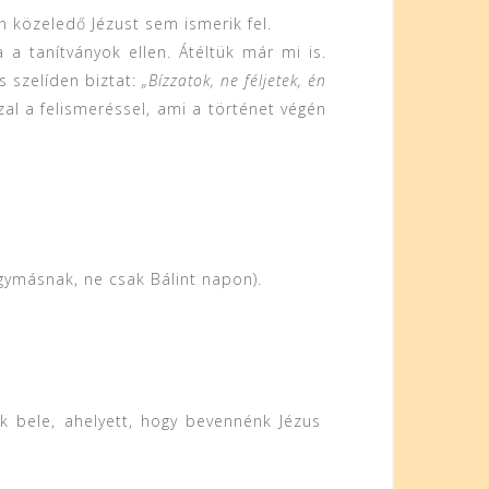
en közeledő Jézust sem ismerik fel.
a tanítványok ellen. Átéltük már mi is.
s szelíden biztat:
„Bízzatok, ne féljetek, én
zal a felismeréssel, ami a történet végén
gymásnak, ne csak Bálint napon).
nk bele, ahelyett, hogy bevennénk Jézus