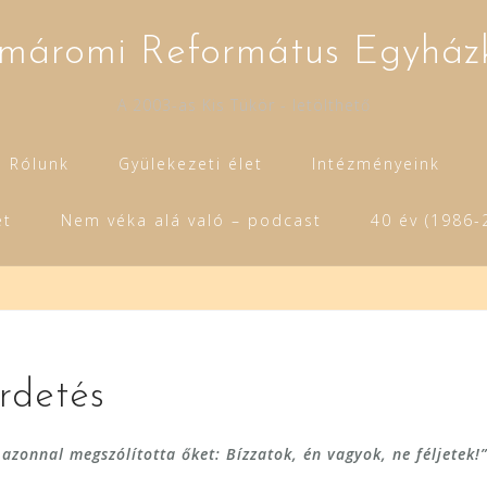
máromi Református Egyház
A 2003-as Kis Tükör - letölthető
Rólunk
Gyülekezeti élet
Intézményeink
et
Nem véka alá való – podcast
40 év (1986-
irdetés
 azonnal megszólította őket: Bízzatok, én vagyok, ne féljetek!