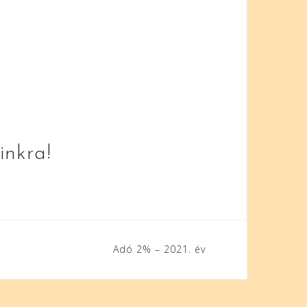
inkra!
Adó 2% – 2021. év