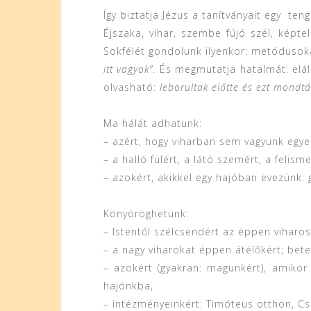
Így biztatja Jézus a tanítványait egy ten
Éjszaka, vihar, szembe fújó szél, képt
Sokfélét gondolunk ilyenkor: metódusoka
itt vagyok”
. És megmutatja hatalmát: elál
olvasható:
leborultak előtte és ezt mondtá
Ma hálát adhatunk:
– azért, hogy viharban sem vagyunk egye
– a halló fülért, a látó szemért, a felism
– azokért, akikkel egy hajóban evezünk:
Könyöröghetünk:
– Istentől szélcsendért az éppen viharo
– a nagy viharokat éppen átélőkért; bete
– azokért (gyakran: magunkért), amikor
hajónkba,
– intézményeinkért: Timóteus otthon, Csil