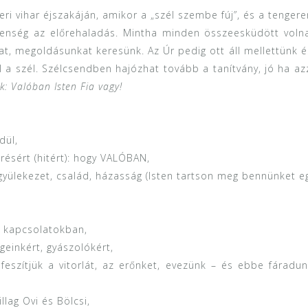
geri vihar éjszakáján, amikor a „szél szembe fúj”, és a tenger
elenség az előrehaladás. Mintha minden összeesküdött volna 
t, megoldásunkat keresünk. Az Úr pedig ott áll mellettünk é
l a szél. Szélcsendben hajózhat tovább a tanítvány, jó ha az
k: Valóban Isten Fia vagy!
dül,
erésért (hitért): hogy VALÓBAN,
 gyülekezet, család, házasság (Isten tartson meg bennünket e
s kapcsolatokban,
geinkért, gyászolókért,
 feszítjük a vitorlát, az erőnket, evezünk – és ebbe fáradu
lag Ovi és Bölcsi,