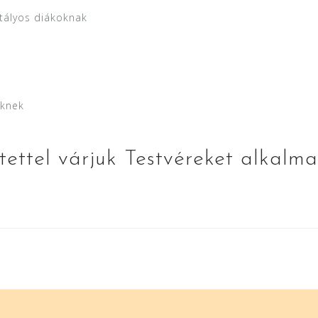
ztályos diákoknak
eknek
tettel várjuk Testvéreket alkalma