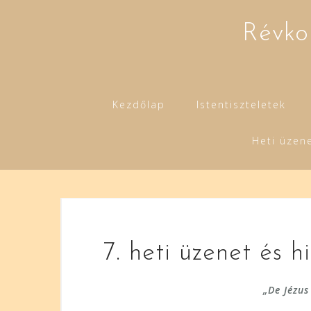
Skip
to
Révko
content
Kezdőlap
Istentiszteletek
Heti üzen
7. heti üzenet és h
„De Jézus