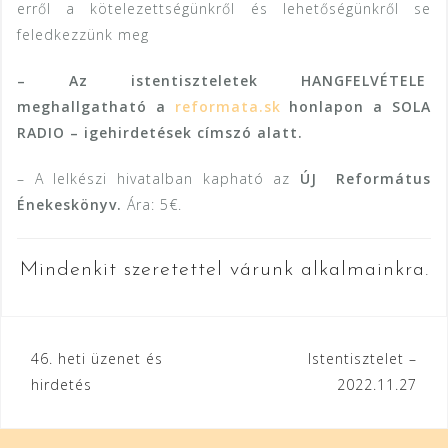
erről a kötelezettségünkről és lehetőségünkről se
feledkezzünk meg
– Az istentiszteletek HANGFELVÉTELE
meghallgatható a
reformata.sk
honlapon a SOLA
RADIO – igehirdetések címszó alatt.
– A lelkészi hivatalban kapható az
ÚJ Református
Énekeskönyv.
Ára: 5€.
Mindenkit szeretettel várunk alkalmainkra.
Bejegyzés
46. heti üzenet és
Istentisztelet –
hirdetés
2022.11.27
navigáció