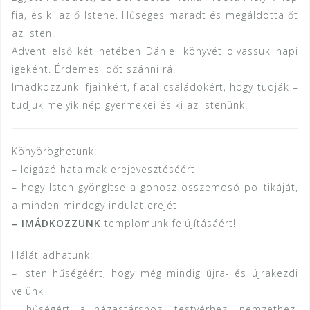
fia, és ki az ő Istene. Hűséges maradt és megáldotta őt
az Isten.
Advent első két hetében Dániel könyvét olvassuk napi
igeként. Érdemes időt szánni rá!
Imádkozzunk ifjainkért, fiatal családokért, hogy tudják –
tudjuk melyik nép gyermekei és ki az Istenünk.
Könyöröghetünk:
– leigázó hatalmak erejevesztéséért
– hogy Isten gyöngłtse a gonosz összemosó politikáját,
a minden mindegy indulat erejét
– IMÁDKOZZUNK
templomunk felújításáért!
Hálát adhatunk:
– Isten hűségéért, hogy még mindig újra- és újrakezdi
velünk
– hűségért a házastárshoz, testvérhez, nemzethez,