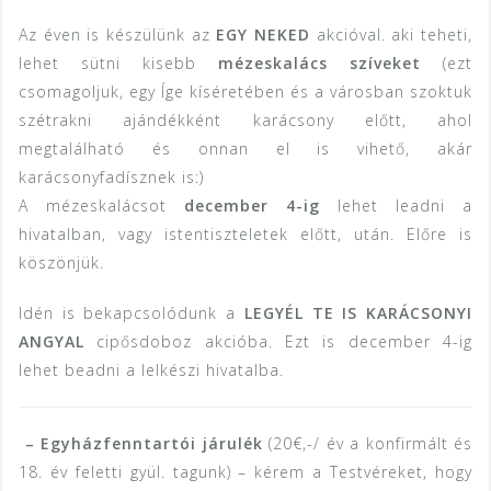
Az éven is készülünk az
EGY NEKED
akcióval. aki teheti,
lehet sütni kisebb
mézeskalács szíveket
(ezt
csomagoljuk, egy Íge kíséretében és a városban szoktuk
szétrakni ajándékként karácsony előtt, ahol
megtalálható és onnan el is vihető, akár
karácsonyfadísznek is:)
A mézeskalácsot
december 4-ig
lehet leadni a
hivatalban, vagy istentiszteletek előtt, után. Előre is
köszönjük.
Idén is bekapcsolódunk a
LEGYÉL TE IS KARÁCSONYI
ANGYAL
cipősdoboz akcióba. Ezt is december 4-ig
lehet beadni a lelkészi hivatalba.
– Egyházfenntartói járulék
(20€,-/ év a konfirmált és
18. év feletti gyül. tagunk) – kérem a Testvéreket, hogy