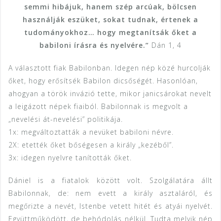
semmi hibájuk, hanem szép arcúak, bölcsen
használják eszüket, sokat tudnak, értenek a
tudományokhoz… hogy megtanítsák őket a
babiloni írásra és nyelvére.”
Dán 1, 4
A választott fiak Babilonban. Idegen nép közé hurcolják
őket, hogy erősítsék Babilon dicsőségét. Hasonlóan,
ahogyan a török invázió tette, mikor janicsárokat nevelt
a leigázott népek fiaiból. Babilonnak is megvolt a
„nevelési át-nevelési” politikája.
1x: megváltoztatták a nevüket babiloni névre.
2X: etették őket bőségesen a király „kezéből”.
3x: idegen nyelvre tanították őket.
Dániel is a fiatalok között volt. Szolgálatára állt
Babilonnak, de: nem evett a király asztaláról, és
megőrizte a nevét, Istenbe vetett hitét és atyái nyelvét.
Együttműködött, de behódolás nélkül. Tudta melyik nép