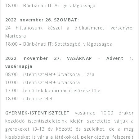
18:00 – Bűnbánati IT: Az Ige világossága
2022. november 26. SZOMBAT:
24 hittanosunk készül a bibliaismereti versenyre,
Martosra
18:00 – Bűnbánati IT: Sötétségből világosságba
2022. november 27. VASÁRNAP – Advent 1.
vasárnapja
08:00 – istentisztelet+ úrvacsora – Izsa
10:00 – istentisztelet+ úrvacsora
17:00 – felnőttek konfirmáció előkészítője
18:00 – istentisztelet
GYERMEK-ISTENTISZTELET
vasárnap 10.00 órakor
kezdődő istentiszteleteink idején szeretettel várjuk a
gyerekeket (3-13 év között) és szüleiket, de a még
kisebbeket is várja a játékokkal, pelenkázóval felszerelt