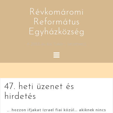
Skip
to
Révkomáromi
content
Református
Egyházközség
A 2003-as Kis Tükör - letölthető
47. heti üzenet és
hirdetés
„…
hozzon ifjakat Izrael fiai közül… akiknek nincs