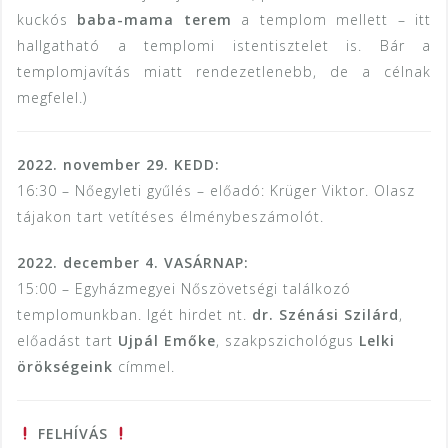
kuckós
baba-mama terem
a templom mellett – itt
hallgatható a templomi istentisztelet is. Bár a
templomjavítás miatt rendezetlenebb, de a célnak
megfelel.)
2022. november 29. KEDD:
16:30 – Nőegyleti gyűlés – előadó: Krüger Viktor. Olasz
tájakon tart vetítéses élménybeszámolót.
2022. december 4. VASÁRNAP:
15:00 – Egyházmegyei Nőszövetségi találkozó
templomunkban. Igét hirdet nt.
dr. Szénási Szilárd
,
előadást tart
Ujpál Emőke
, szakpszichológus
Lelki
örökségeink
címmel.
FELHÍVÁS