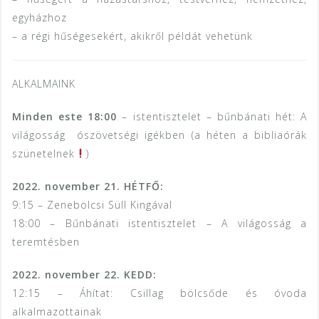
egyházhoz
– a régi hűségesekért, akikről példát vehetünk
ALKALMAINK
Minden este 18:00
– istentisztelet – bűnbánati hét: A
világosság ószövetségi igékben (a héten a bibliaórák
szünetelnek
)
2022. november 21. HÉTFŐ:
9:15 – Zenebölcsi Süll Kingával
18:00 – Bűnbánati istentisztelet – A világosság a
teremtésben
2022. november 22. KEDD:
12:15 – Áhítat: Csillag bölcsőde és óvoda
alkalmazottainak