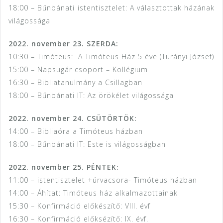
18:00 – Bűnbánati istentisztelet: A választottak házának
világossága
2022. november 23. SZERDA:
10:30 – Timóteus: A Timóteus Ház 5 éve (Turányi József)
15:00 – Napsugár csoport – Kollégium
16:30 – Bibliatanulmány a Csillagban
18:00 – Bűnbánati IT: Az örökélet világossága
2022. november 24. CSÜTÖRTÖK:
14:00 – Bibliaóra a Timóteus házban
18:00 – Bűnbánati IT:
Este is világosságban
2022. november 25. PÉNTEK:
11:00 – istentisztelet +úrvacsora- Timóteus házban
14:00 – Áhítat: Timóteus ház alkalmazottainak
15:30 – Konfirmáció előkészítő: VIII. évf
16:30 – Konfirmáció előksézítő: IX. évf.