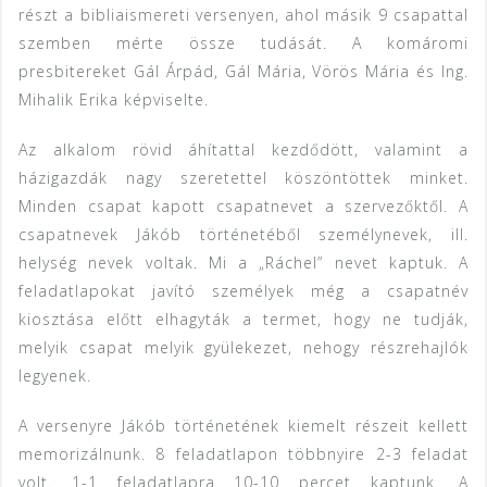
részt a bibliaismereti versenyen, ahol másik 9 csapattal
szemben mérte össze tudását. A komáromi
presbitereket Gál Árpád, Gál Mária, Vörös Mária és Ing.
Mihalik Erika képviselte.
Az alkalom rövid áhítattal kezdődött, valamint a
házigazdák nagy szeretettel köszöntöttek minket.
Minden csapat kapott csapatnevet a szervezőktől. A
csapatnevek Jákób történetéből személynevek, ill.
helység nevek voltak. Mi a „Ráchel” nevet kaptuk. A
feladatlapokat javító személyek még a csapatnév
kiosztása előtt elhagyták a termet, hogy ne tudják,
melyik csapat melyik gyülekezet, nehogy részrehajlók
legyenek.
A versenyre Jákób történetének kiemelt részeit kellett
memorizálnunk. 8 feladatlapon többnyire 2-3 feladat
volt. 1-1 feladatlapra 10-10 percet kaptunk. A