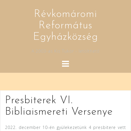
Skip
to
Révkomáromi
content
Református
Egyházközség
A 2003-as Kis Tükör - letölthető
Presbiterek VI.
Bibliaismereti Versenye
2022. december 10-én gyülekezetünk 4 presbitere vett