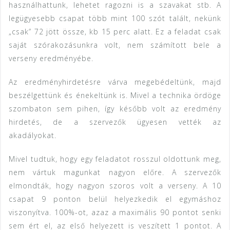
használhattunk, lehetet ragozni is a szavakat stb. A
legügyesebb csapat több mint 100 szót talált, nekünk
„csak” 72 jött össze, kb 15 perc alatt. Ez a feladat csak
saját szórakozásunkra volt, nem számított bele a
verseny eredményébe.
Az eredményhirdetésre várva megebédeltünk, majd
beszélgettünk és énekeltünk is. Mivel a technika ördöge
szombaton sem pihen, így később volt az eredmény
hirdetés, de a szervezők ügyesen vették az
akadályokat.
Mivel tudtuk, hogy egy feladatot rosszul oldottunk meg,
nem vártuk magunkat nagyon előre. A szervezők
elmondták, hogy nagyon szoros volt a verseny. A 10
csapat 9 ponton belül helyezkedik el egymáshoz
viszonyítva. 100%-ot, azaz a maximális 90 pontot senki
sem ért el, az első helyezett is veszített 1 pontot. A