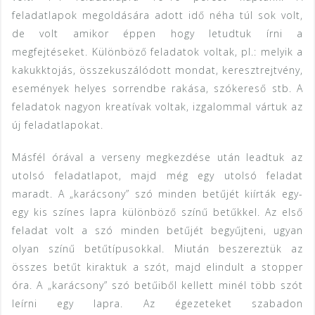
feladatlapok megoldására adott idő néha túl sok volt,
de volt amikor éppen hogy letudtuk írni a
megfejtéseket. Különböző feladatok voltak, pl.: melyik a
kakukktojás, összekuszálódott mondat, keresztrejtvény,
események helyes sorrendbe rakása, szókereső stb. A
feladatok nagyon kreatívak voltak, izgalommal vártuk az
új feladatlapokat.
Másfél órával a verseny megkezdése után leadtuk az
utolsó feladatlapot, majd még egy utolsó feladat
maradt. A „karácsony” szó minden betűjét kiírták egy-
egy kis színes lapra különböző színű betűkkel. Az első
feladat volt a szó minden betűjét begyűjteni, ugyan
olyan színű betűtípusokkal. Miután beszereztük az
összes betűt kiraktuk a szót, majd elindult a stopper
óra. A „karácsony” szó betűiből kellett minél több szót
leírni egy lapra. Az égezeteket szabadon