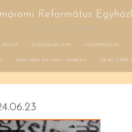
máromi Református Egyház
A 2003-as Kis Tükör - letölthető
Rólunk
Gyülekezeti élet
Intézményeink
et
Nem véka alá való – podcast
40 év (1986-
24.06.23