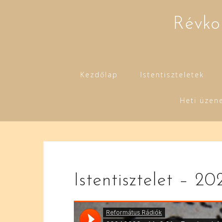
Skip
to
Révko
content
Kezdőlap
Istentiszteletek
Heti üzen
Istentisztelet – 20