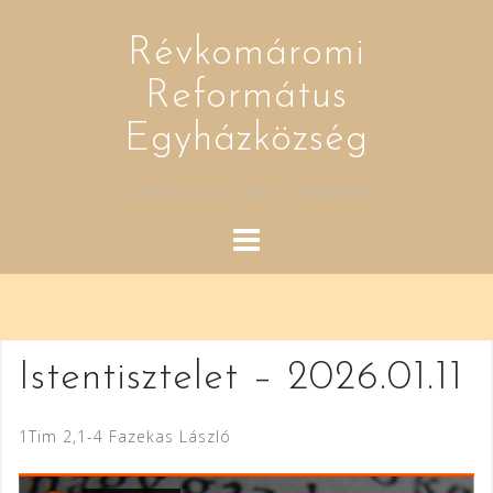
Skip
to
Révkomáromi
content
Református
Egyházközség
A 2003-as Kis Tükör - letölthető
Istentisztelet – 2026.01.11
1Tim 2,1-4 Fazekas László