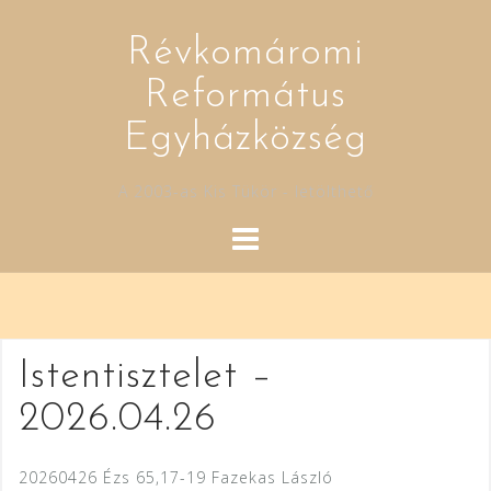
Skip
to
Révkomáromi
content
Református
Egyházközség
A 2003-as Kis Tükör - letölthető
Istentisztelet –
2026.04.26
20260426 Ézs 65,17-19 Fazekas László