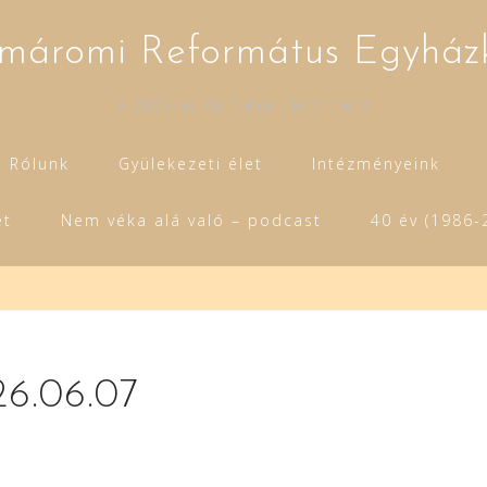
máromi Református Egyház
A 2003-as Kis Tükör - letölthető
Rólunk
Gyülekezeti élet
Intézményeink
et
Nem véka alá való – podcast
40 év (1986-
026.06.07