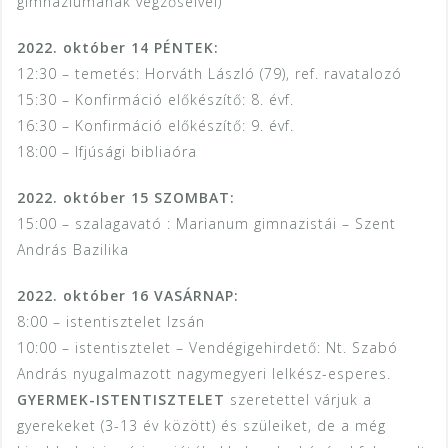
gimnáziumának végzőseivel)
2022. október 14 PÉNTEK:
12:30 – temetés: Horváth László (79),
ref. ravatalozó
15:30 – Konfirmáció előkészítő: 8. évf.
16:30 – Konfirmáció előkészítő: 9. évf.
18:00 – Ifjúsági bibliaóra
2022. október 15 SZOMBAT:
15:00 – szalagavató : Marianum gimnazistái – Szent
András Bazilika
2022. október 16 VASÁRNAP:
8:00 – istentisztelet Izsán
10:00 – istentisztelet – Vendégigehirdető: Nt. Szabó
András nyugalmazott nagymegyeri lelkész-esperes.
GYERMEK-ISTENTISZTELET
szeretettel várjuk a
gyerekeket (3-13 év között) és szüleiket, de a még