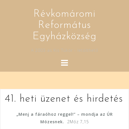
Skip
to
Révkomáromi
content
Református
Egyházközség
A 2003-as Kis Tükör - letölthető
41. heti üzenet és hirdetés
„Menj a fáraóhoz reggel!” – mondja az ÚR
Mózesnek.
2Móz 7,15