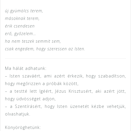
új gyümölcs terem,
másoknak terem,
érik csendesen
erő, győzelem…
ha nem teszek semmit sem,
csak engedem, hogy szeressen az Isten.
Ma hálát adhatunk:
– Isten szaváért, ami azért érkezik, hogy szabadítson,
hogy megőrizzen a próbák között,
– a testté lett Igéért, Jézus Krisztusért, aki azért jött,
hogy üdvösséget adjon,
– a Szentírásért, hogy Isten üzenetét kézbe vehetjük,
olvashatjuk.
Könyöröghetünk: