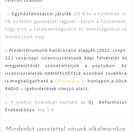
telefon számon.
– Egyházfenntartói járulék
(20 €/év a konfirmált és
18. év feletti gyülekezeti tagunk) – kérem a Testvéreket,
hogy erről a kötelezettségünkről és lehetőségünkről se
feledkezzünk meg.
– Presbitériumunk határozata alapján (2022. szept.
22.) vasárnapi istentiszteletünk képi felvételét és
megjelenítését szüneteltetjük a youtubon. Az
istentiszteletek HANGFELVÉTELE azonban továbbra
is meghallgatható a
reformata.sk
honlapon a SOLA
RADIO – igehirdetések címszó alatt.
–
A lelkészi hivatalban kapható az
ÚJ Református
Énekeskönyv.
Ára: 5 €.
Mindenkit szeretettel várunk alkalmainkra.