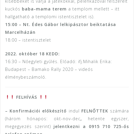
kisebbeket is várja a játékokkal, pelenkázóval felszerelt
kuckós
baba-mama terem
a templom mellett – itt
hallgatható a templomi istentisztelet is).
15:00 – Nt. Édes Gábor lelkipásztor beiktatása
Marcelházán
18:00 – istentisztelet
2022. október 18 KEDD:
16:30 – Nőegyleti gyűlés. Előadó: ifj.Mihalik Erika:
Budapest – Bamako Rally 2020 – videós
élménybeszámoló.
FELHÍVÁS
– Konfirmációi előkészítő
indul
FELNŐTTEK
számára
(három hónapos: okt-nov-dec
,
hetente egyszer,
megegyezés szerint)
jelentkezni a 0915 710 725-ős