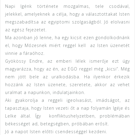
Napi Igénk története mozgalmas, tele csodával,
jelekkel, amelyeknek a célja, hogy a választottakat Isten
megszabadítsa az egyiptomi szolgaságból. Jó elolvasni
az egész fejezetet.
Ma azonban jó lenne, ha egy kicsit ezen gondolkodnánk
el, hogy Mózesnek miért reggel kell az Isten üzenetét
vinnie a fáraóhoz.
Gyökössy Endre, az emberi lélek ismerője ezt úgy
magyarázza, hogy az én, az EGO reggel még „kicsi”. Még
nem jött bele az uralkodásba. Ha ilyenkor érkezik
hozzánk az Isten üzenete, szeretete, akkor az vehet
uralmat a napunkon, indulatjainkon.
Aki gyakorolja a reggeli igeolvasást, imádságot, az
tapasztaja, hogy Isten vezeti őt a nap folyamán Igéje és
Lelke által. Így konfliktushelyzetben, problémában
békességet ad, betegségben, próbában erősít.
Jó a napot Isten előtti csendességgel kezdeni.