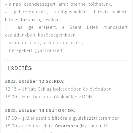
– a napi csendességért, amit Istennel tölthetünk,
– igehirdetőinkért, teológusainkért, hitoktatóinkért,
hiteles bizonyságtevőkért,
– az Ige erejéért, a Szent Lélek munkájáért
családunkban, közösségeinkben,
– szabadulásért, lelki ébredésekért,
– betegekért, gyászolókért.
HIRDETÉS:
2022. október 12 SZERDA:
12:15 – áhítat: Csillag bölcsődében és óvódában
18:00 – Házi bibliaóra (Vajkaiék)+ ZOOM
2022. október 13 CSÜTÖRTÖK:
17:00 – gyülekezeti bibliaóra a gyülekezeti teremben
18:00 – istentisztelet+
úrvacsora
(Marianum IK