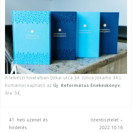
A lelkészi hivatalban (Jókai utca 34. (Ulica Jókaiho 34.),
Komárno) kapható az
Új Református Énekeskönyv.
Ára: 5€.
Bejegyzés
41. heti üzenet és
Istentisztelet –
hirdetés
2022.10.16
navigáció