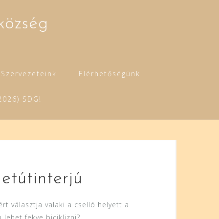
község
Szervezeteink
Elérhetőségünk
2026) SDG!
etútinterjú
t választja valaki a cselló helyett a
lehet fekve biciklizni?