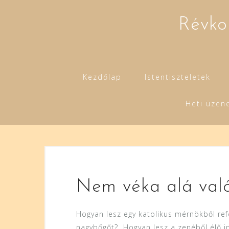
Skip
to
Révko
content
Kezdőlap
Istentiszteletek
Heti üzen
Nem véka alá való 
Hogyan lesz egy katolikus mérnökből refo
nagybőgőt? Hogyan lesz a zenéből élő imá