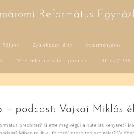
máromi Református Egyház
A 2003-as Kis Tükör - letölthető
Rólunk
Gyülekezeti élet
Intézményeink
et
Nem véka alá való – podcast
40 év (1986-
– podcast: Vajkai Miklós él
rmátus presbiter? Ki ette meg végül a nutellás kenyeret? Miér
dság? Miben rejlik a „foltozó” presbiteri szolgálat? Valóban 