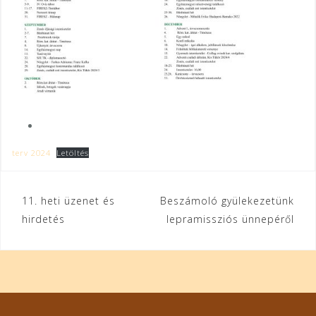
terv 2024
Letöltés
Bejegyzés
11. heti üzenet és
Beszámoló gyülekezetünk
hirdetés
lepramissziós ünnepéről
navigáció