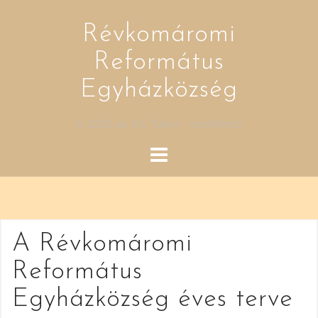
Skip
to
Révkomáromi
content
Református
Egyházközség
A 2003-as Kis Tükör - letölthető
A Révkomáromi
Református
Egyházközség éves terve